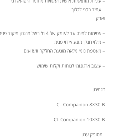
– עיניות מותאמות אישית ועשויות מחומר היפו-אלרגי
– עמיד בפני לכלוך
ואב
– אטימות למים: עד לעומק של 4 מ' בשל מנגנון מיקוד פנימי
– מילוי חנקן מונע אידוי פנימי
– מעטפת גומי מלאה מונעת החלקה וזע
– עיצוב ארגונומי לנוחות וקלות שימוש
דגמים:
CL Companion 8×30 B
CL Companion 10×30 B
מסופק עם: