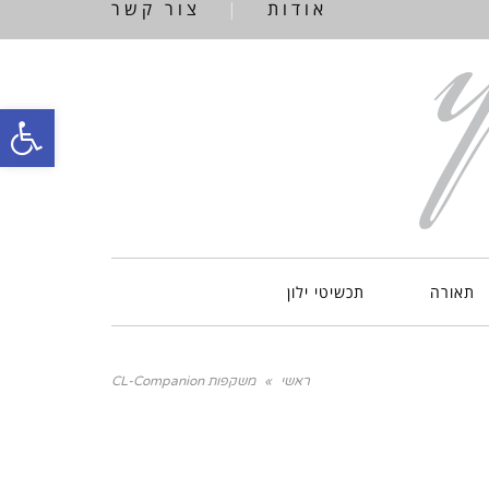
אודות
|
צור קשר
פתח
סרג
נגי
תאורה
תכשיטי ילון
ראשי
»
משקפות CL-Companion