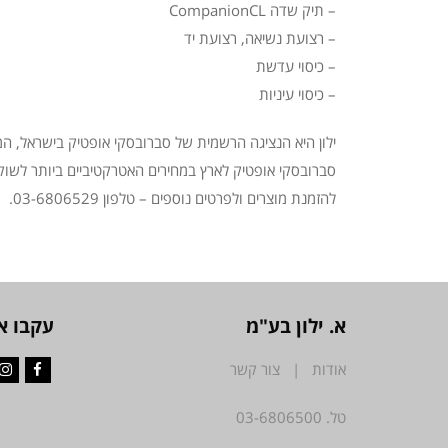
– תיק שדה CompanionCL
– רצועת נשיאה, רצועת יד
– כיסוי עדשת
– כיסוי עיניות
ילון היא הנציגה הרשמית של סברובסקי אופטיק בישראל, ה
סברובסקי אופטיק לארץ במחירים האטרקטיביים ביותר לשוק
להזמנת מוצרים ולפרטים נוספים – טלפון 03-6806529.
א. ילון בע"מ
עקבו א
אודות
|
צור קשר
ram
acebook
טל. 03-6806500