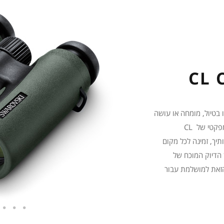
בטיול, מומחה או עושה
את צעדיך הראשונים בעולם התצפיות בטבע – הגודל הקומפקטי של CL
עותיך, זמינה לכל מקום
CL Compani השילוב בין הדיוק המוכח של
זאת למושלמת עבור