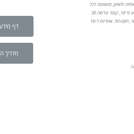
יזה ולאיזון, מתאימה לכל
מטרה: לצפרים, לקמפינג, לתצפיות ולספורט. הגדלה פי 8 או פי 10, קוטר עדשה 30
גרם, המשקפת מגיעה בצבעים ירוק, שחור, חום-חול. אחריות ל-10
דף מידע טכ
מדריך הפע
ה
ד