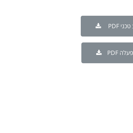
ני PDF
לה PDF