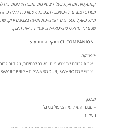
קומפקטית ומדויקת בעלת ציפוי גומי ומבנה ארגונומי נוח לאח
מ"מ, משקל
500
שנים ע"י
SWAROVSKI OPTIC
, עפ"י הוראות היצרן.
COMPANION
CL
בסקירה
חטופה:
אופטיקה
– איכות גבוהה של צבעוניות, מעבר לבהירות, ניגודיות גבוה
– ציפויי SWAROBRIGHT, SWARODUR, SWAROTOP
מנגנון
– מבנה המקל על הטיפול בגלגל
המיקו